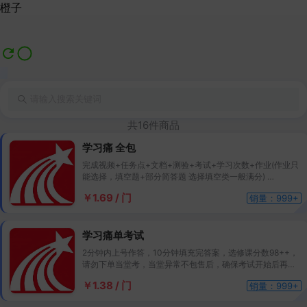
橙子
共16件商品
学习痛 全包
完成视频+任务点+文档+测验+考试+学习次数+作业(作业只
能选择，填空题+部分简答题 选择填空类一般满分)
有主观题作业请下单只保存不提交
￥1.69 / 门
销量：999+
正常1-2天完成一科，完成一科再到一科
1:1人工慢刷夜间不休息24小时学习，自动检测考试，考试开
始会自动进行考试，选修课分数95++
学习痛单考试
2分钟内上号作答，10分钟填充完答案，选修课分数98++，
请勿下单当堂考，当堂异常不包售后，确保考试开始后再下
单
￥1.38 / 门
销量：999+