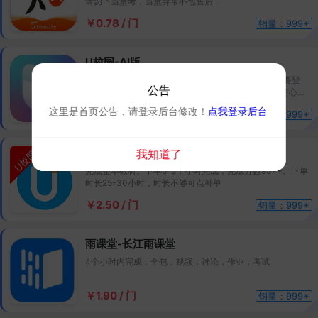
请勿下当堂考，当堂异常不包售后
确保考试开始后再下单
￥0.78 / 门
销量：999+
U校园-AI版
预计24个小时完成，完成一科再到一科，期间尽量不要登
公告
录，AI版分数和时长会延迟几个小时到账，完成后请耐心等
待到账，完成分数95+，时长会按课程要求完成
这里是首页公告，请登录后台修改！
点我登录后台
￥2.50 / 门
销量：999+
U校园-旧版
我知道了
完成整本教材。下单6-8个小时完成，完成分数95++。下单
时长25-30小时，时长不够可点补单
￥2.50 / 门
销量：999+
雨课堂-长江雨课堂
4个小时内完成，全包，视频，讨论，作业，考试
￥1.90 / 门
销量：999+