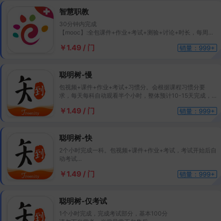
智慧职教
30分钟内完成
【mooc】:全包课件+作业+考试+测验+讨论+时长，每周定
期更新检测更新，有新出课件会自动完成
￥1.49 / 门
销量：999+
【职教云】包课件+视频+作业+时长
【资源库】包课件+作业+考试+测验+讨论+时长
聪明树-慢
包视频+课件+作业+考试+习惯分。会根据课程习惯分要
求，每天每科自动观看半个小时，整体预计10-15天完成，
结课前48小时没刷完的会自动转为快刷，直至完成！考试开
￥1.49 / 门
销量：999+
始后自动考试，智慧树课程优先推荐下此项目
聪明树-快
2个小时完成一科。包视频+课件+作业+考试，考试开始后自
动考试
注意：快刷没有平时分，课程快要截止再下快刷
￥1.49 / 门
销量：999+
聪明树-仅考试
1个小时完成，完成考试部分，基本100分